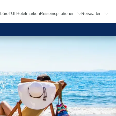
ebüro
TUI Hotelmarken
Reiseinspirationen
Reisearten