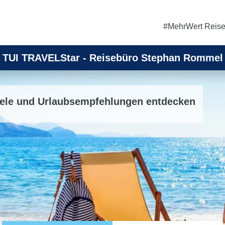
#MehrWert Reis
TUI TRAVELStar - Reisebüro Stephan Rommel
iele und Urlaubsempfehlungen entdecken