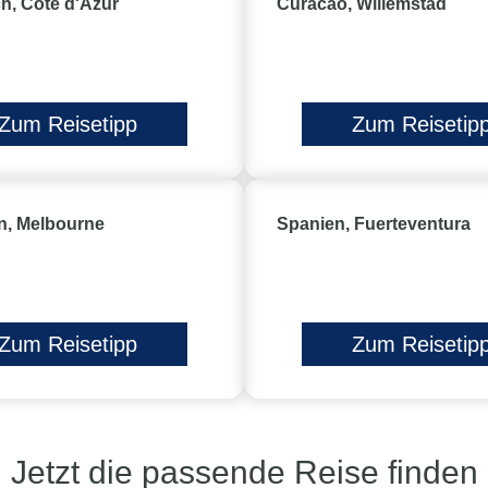
h, Côte d'Azur
Curacao, Willemstad
Zum Reisetipp
Zum Reisetip
en, Melbourne
Spanien, Fuerteventura
Zum Reisetipp
Zum Reisetip
Jetzt die passende Reise finden