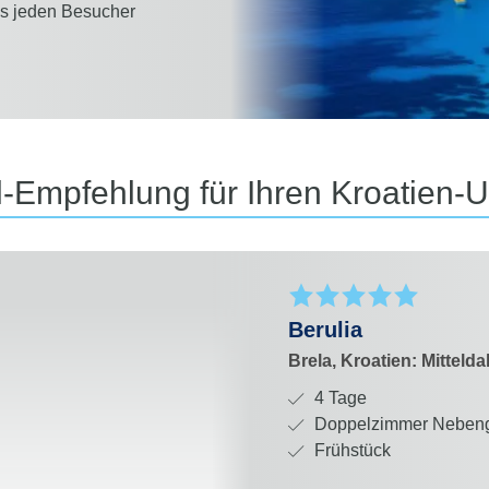
as jeden Besucher
l-Empfehlung für Ihren Kroatien-U
Berulia
Brela, Kroatien: Mittelda
D
4 Tage
a
Z
Doppelzimmer Nebe
u
i
V
Frühstück
e
m
e