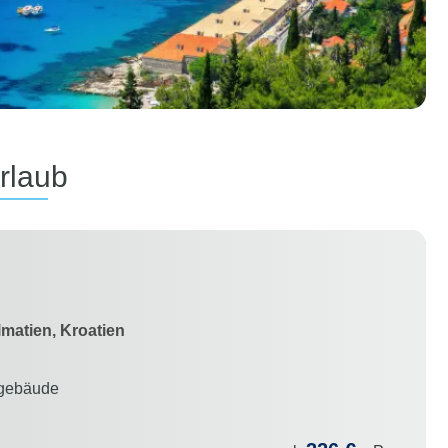
rlaub
lmatien, Kroatien
ngebäude