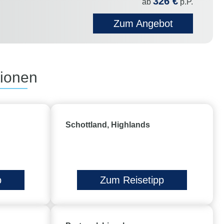
326 €
ab
p.P.
Zum Angebot
tionen
Schottland, Highlands
p
Zum Reisetipp