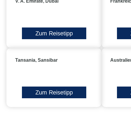
V. A. Emirate, Dubai
Frankreic
Zum Reisetipp
Tansania, Sansibar
Australi
Zum Reisetipp