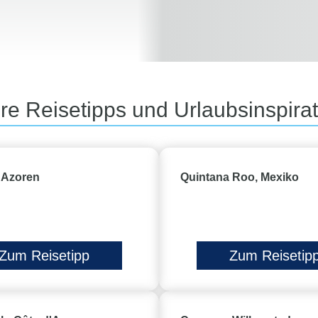
r
m
r
:
e
p
r
f
t
l
y
e
p
g
re Reisetipps und Urlaubsinspira
:
u
n
g
:
, Azoren
Quintana Roo, Mexiko
Zum Reisetipp
Zum Reisetip